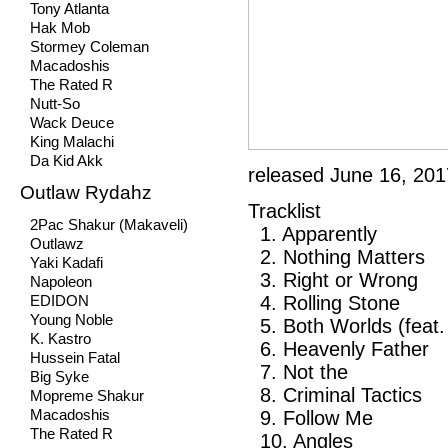
Tony Atlanta
Hak Mob
Stormey Coleman
Macadoshis
The Rated R
Nutt-So
Wack Deuce
King Malachi
Da Kid Akk
released June 16, 201
Outlaw Rydahz
Tracklist
2Pac Shakur (Makaveli)
1. Apparently
Outlawz
2. Nothing Matters
Yaki Kadafi
3. Right or Wrong
Napoleon
4. Rolling Stone
EDIDON
Young Noble
5. Both Worlds (feat.
K. Kastro
6. Heavenly Father
Hussein Fatal
7. Not the
Big Syke
8. Criminal Tactics
Mopreme Shakur
9. Follow Me
Macadoshis
The Rated R
10. Angles