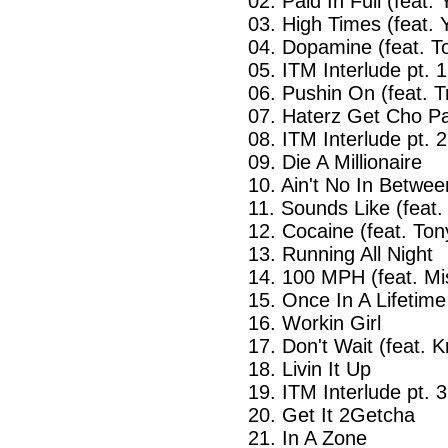
02. Paid In Full (feat
03. High Times (feat.
04. Dopamine (feat. 
05. ITM Interlude pt. 1
06. Pushin On (feat. Tr
07. Haterz Get Cho Pa
08. ITM Interlude pt. 2
09. Die A Millionaire
10. Ain't No In Betwee
11. Sounds Like (feat
12. Cocaine (feat. Ton
13. Running All Night
14. 100 MPH (feat. Mi
15. Once In A Lifetime
16. Workin Girl
17. Don't Wait (feat. 
18. Livin It Up
19. ITM Interlude pt. 3
20. Get It 2Getcha
21. In A Zone