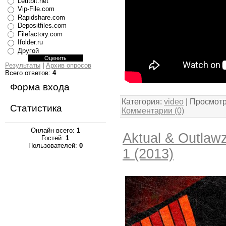
Letitbit.net
Vip-File.com
Rapidshare.com
Depositfiles.com
Filefactory.com
Ifolder.ru
Другой
Результаты
|
Архив опросов
Всего ответов:
4
Форма входа
Категория:
video
| Просмотр
Статистика
Комментарии (0)
Онлайн всего:
1
Aktual & Outlawz
Гостей:
1
Пользователей:
0
1 (2013)