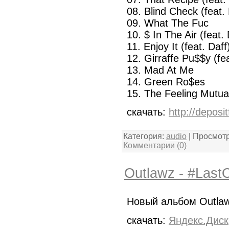
08. Blind Check (feat. 
09. What The Fuc
10. $ In The Air (feat. 
11. Enjoy It (feat. Daff
12. Girraffe Pu$$y (fea
13. Mad At Me
14. Green Ro$es
15. The Feeling Mutual
скачать:
http://deposit
Категория:
audio
| Просмотр
Комментарии (0)
Outlawz - #Last
Новый альбом Outlawz
скачать:
Яндекс.Диск