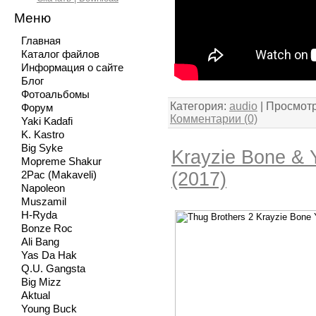
Меню
Главная
Каталог файлов
Информация о сайте
Блог
Фотоальбомы
Категория:
audio
| Просмотр
Форум
Комментарии (0)
Yaki Kadafi
K. Kastro
Big Syke
Krayzie Bone & 
Mopreme Shakur
(2017)
2Pac (Makaveli)
Napoleon
Muszamil
H-Ryda
Bonze Roc
Ali Bang
Yas Da Hak
Q.U. Gangsta
Big Mizz
Aktual
Young Buck