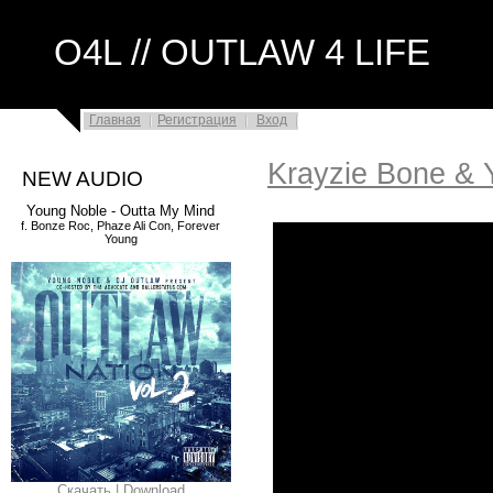
O4L // OUTLAW 4 LIFE
Главная
Регистрация
Вход
Krayzie Bone & Y
NEW AUDIO
Young Noble - Outta My Mind
f. Bonze Roc, Phaze Ali Con, Forever
Young
Скачать | Download