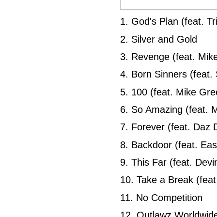
1. God's Plan (feat. T
2. Silver and Gold
3. Revenge (feat. Mik
4. Born Sinners (feat.
5. 100 (feat. Mike Gr
6. So Amazing (feat. 
7. Forever (feat. Daz D
8. Backdoor (feat. Ea
9. This Far (feat. De
10. Take a Break (feat
11. No Competition
12. Outlawz Worldwid